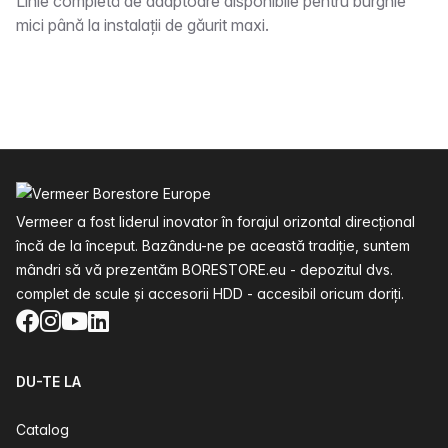
Descriere
Linie completă de adaptoare disponibile pentru burghie
mici până la instalații de găurit maxi.
Subsol
Vermeer a fost liderul inovator în forajul orizontal direcțional
încă de la început. Bazându-ne pe această tradiție, suntem
mândri să vă prezentăm BORESTORE.eu - depozitul dvs.
complet de scule și accesorii HDD - accesibil oricum doriți.
Facebook
Instagram
YouTube
LinkedIn
DU-TE LA
Catalog