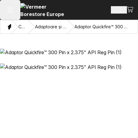
Vezi 
Căutați 
Deschide meniul principal
Domiciliu
Catalog
Adaptoare și ochi care trag
Adaptor Quickfire™ 300 Pin x 2.375" API Reg Pin