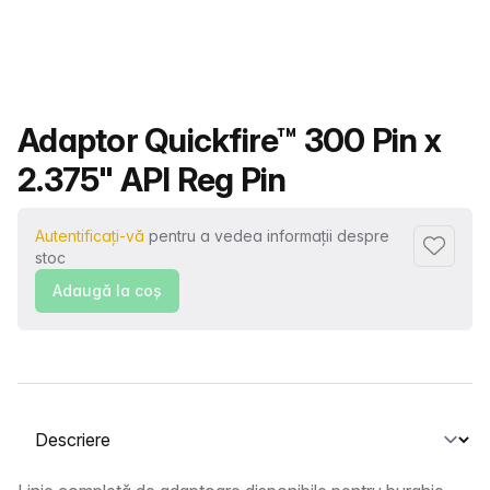
Nume produs
Adaptor Quickfire™ 300 Pin x
2.375" API Reg Pin
Autentificați-vă
pentru a vedea informații despre
Adaugă l
stoc
Adaugă la coş
Selectați o filă