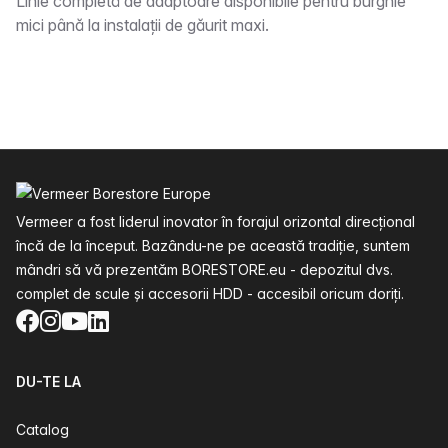
Descriere
Linie completă de adaptoare disponibile pentru burghie
mici până la instalații de găurit maxi.
Subsol
Vermeer a fost liderul inovator în forajul orizontal direcțional
încă de la început. Bazându-ne pe această tradiție, suntem
mândri să vă prezentăm BORESTORE.eu - depozitul dvs.
complet de scule și accesorii HDD - accesibil oricum doriți.
Facebook
Instagram
YouTube
LinkedIn
DU-TE LA
Catalog