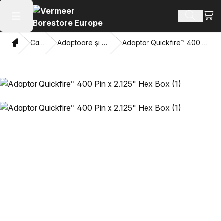
Vezi 
Căutați 
Deschide meniul principal
Domiciliu
Catalog
Adaptoare și ochi care trag
Adaptor Quickfire™ 400 Pin x 2.125" Hex Box