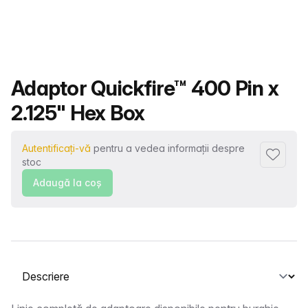
Nume produs
Adaptor Quickfire™ 400 Pin x
2.125" Hex Box
Autentificați-vă
pentru a vedea informații despre
Adaugă l
stoc
Adaugă la coş
Selectați o filă