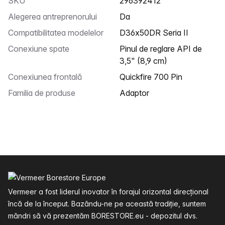
SKU
296392412
Alegerea antreprenorului
Da
Compatibilitatea modelelor
D36x50DR Seria II
Conexiune spate
Pinul de reglare API de
3,5" (8,9 cm)
Conexiunea frontală
Quickfire 700 Pin
Familia de produse
Adaptor
Subsol
Vermeer a fost liderul inovator în forajul orizontal direcțional
încă de la început. Bazându-ne pe această tradiție, suntem
mândri să vă prezentăm BORESTORE.eu - depozitul dvs.