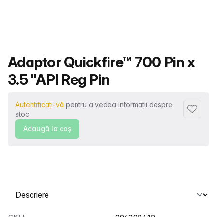
Nume produs
Adaptor Quickfire™ 700 Pin x
3.5 "API Reg Pin
Autentificați-vă
pentru a vedea informații despre
Adaugă l
stoc
Adaugă la coş
Selectați o filă