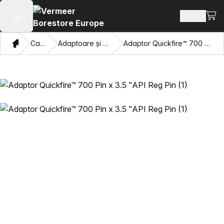
Vezi 
Căutați 
Deschide meniul principal
Domiciliu
Catalog
Adaptoare și ochi care trag
Adaptor Quickfire™ 700 Pin x 3.5 "API Reg Pin