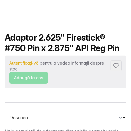
Nume produs
Adaptor 2.625" Firestick®
#750 Pin x 2.875" API Reg Pin
Autentificați-vă
pentru a vedea informații despre
Adaugă l
stoc
Adaugă la coş
Selectați o filă