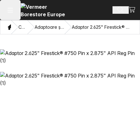
Vezi 
Căutați 
Deschide meniul principal
Domiciliu
Catalog
Adaptoare și ochi care trag
Adaptor 2.625" Firestick® #750 Pin x 2.875" API Reg Pin