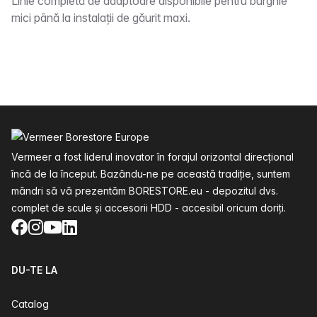
Descriere
Linie completă de adaptoare disponibile pentru burghie
mici până la instalații de găurit maxi.
Subsol
Vermeer a fost liderul inovator în forajul orizontal direcțional
încă de la început. Bazându-ne pe această tradiție, suntem
mândri să vă prezentăm BORESTORE.eu - depozitul dvs.
complet de scule și accesorii HDD - accesibil oricum doriți.
Facebook
Instagram
YouTube
LinkedIn
DU-TE LA
Catalog