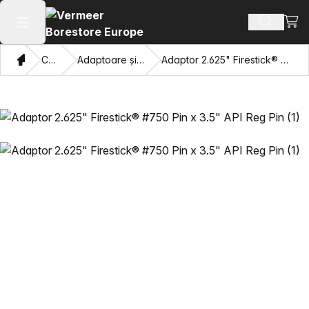
Vezi 
Căutați 
Deschide meniul principal
Domiciliu
Catalog
Adaptoare și ochi care trag
Adaptor 2.625" Firestick® #750 Pin x 3.5" API Reg Pin