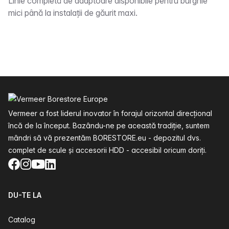
Descriere
Linie completă de adaptoare disponibile pentru burghie
mici până la instalații de găurit maxi.
Subsol
Vermeer a fost liderul inovator în forajul orizontal direcțional
încă de la început. Bazându-ne pe această tradiție, suntem
mândri să vă prezentăm BORESTORE.eu - depozitul dvs.
complet de scule și accesorii HDD - accesibil oricum doriți.
Facebook
Instagram
YouTube
LinkedIn
DU-TE LA
Catalog