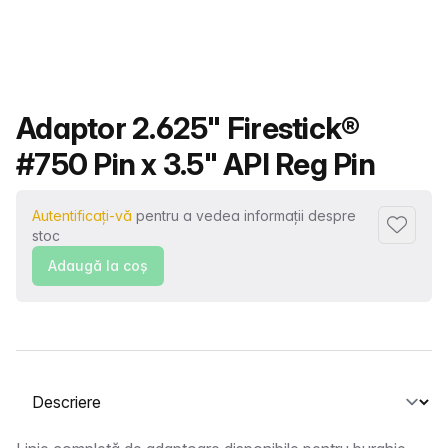
Nume produs
Adaptor 2.625" Firestick®
#750 Pin x 3.5" API Reg Pin
Autentificați-vă
pentru a vedea informații despre
Adaugă l
stoc
Adaugă la coş
Selectați o filă