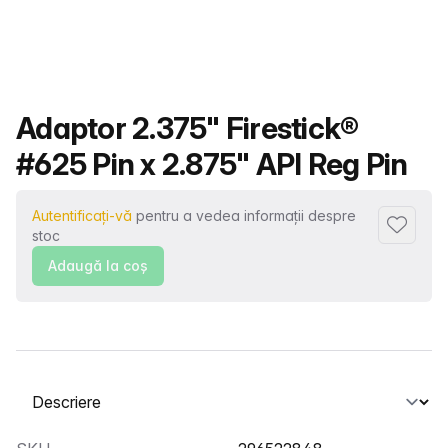
Nume produs
Adaptor 2.375" Firestick®
#625 Pin x 2.875" API Reg Pin
Autentificați-vă
pentru a vedea informații despre
Adaugă l
stoc
Adaugă la coş
Selectați o filă