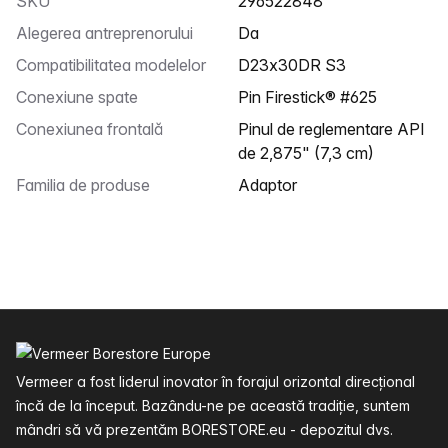
SKU
296522848
Alegerea antreprenorului
Da
Compatibilitatea modelelor
D23x30DR S3
Conexiune spate
Pin Firestick® #625
Conexiunea frontală
Pinul de reglementare API
de 2,875" (7,3 cm)
Familia de produse
Adaptor
Subsol
Vermeer a fost liderul inovator în forajul orizontal direcțional
încă de la început. Bazându-ne pe această tradiție, suntem
mândri să vă prezentăm BORESTORE.eu - depozitul dvs.