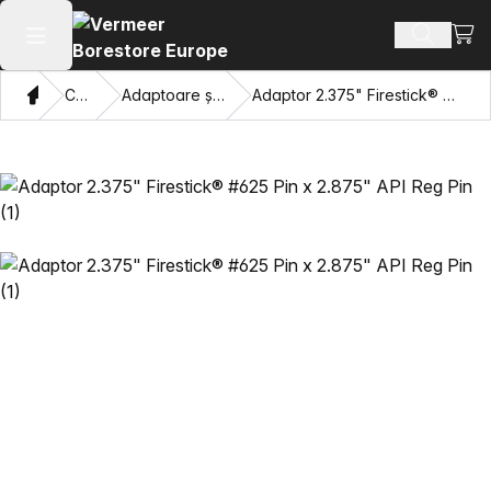
Vezi 
Căutați 
Deschide meniul principal
Domiciliu
Catalog
Adaptoare și ochi care trag
Adaptor 2.375" Firestick® #625 Pin x 2.875" API Reg Pin