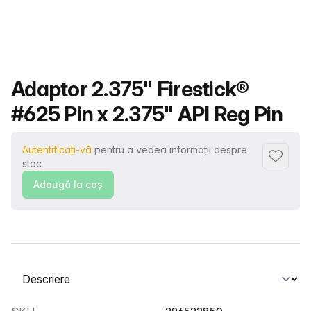
Nume produs
Adaptor 2.375" Firestick®
#625 Pin x 2.375" API Reg Pin
Autentificați-vă
pentru a vedea informații despre
Adaugă l
stoc
Adaugă la coş
Selectați o filă