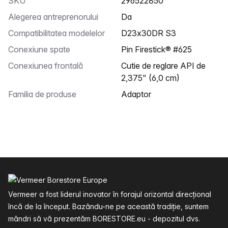
SKU
296522850
Alegerea antreprenorului
Da
Compatibilitatea modelelor
D23x30DR S3
Conexiune spate
Pin Firestick® #625
Conexiunea frontală
Cutie de reglare API de
2,375" (6,0 cm)
Familia de produse
Adaptor
Subsol
Vermeer a fost liderul inovator în forajul orizontal direcțional
încă de la început. Bazându-ne pe această tradiție, suntem
mândri să vă prezentăm BORESTORE.eu - depozitul dvs.