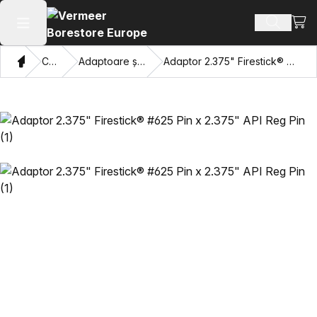
Vezi 
Căutați 
Deschide meniul principal
Domiciliu
Catalog
Adaptoare și ochi care trag
Adaptor 2.375" Firestick® #625 Pin x 2.375" API Reg Pin