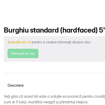
Nume produs
Burghiu standard (hardfaced) 5"
Autentificați-vă
pentru a vedea informații despre stoc
Adaugă la coş
Selectați o filă
Descriere
Veți găsi că acest bit este o soluție economică pentru condiți
cum ar fi lutul, murdăria neagră și pământul nisipos.