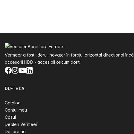
Subsol
Vermeer a fost liderul inovator în forajul orizontal direcțional
accesorii HDD - accesibil oricum doriți.
Facebook
Instagram
YouTube
LinkedIn
DU-TE LA
Catalog
Contul meu
Cosul
Dealeri Vermeer
Despre noi