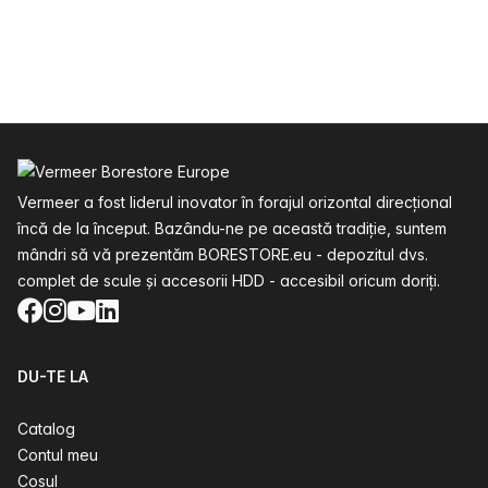
Subsol
Vermeer a fost liderul inovator în forajul orizontal direcțional
încă de la început. Bazându-ne pe această tradiție, suntem
mândri să vă prezentăm BORESTORE.eu - depozitul dvs.
complet de scule și accesorii HDD - accesibil oricum doriți.
Facebook
Instagram
YouTube
LinkedIn
DU-TE LA
Catalog
Contul meu
Cosul