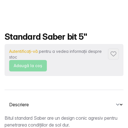
Nume produs
Standard Saber bit 5"
Autentificați-vă
pentru a vedea informații despre
Adaugă l
stoc
Adaugă la coş
Selectați o filă
Descriere
Bitul standard Saber are un design conic agresiv pentru
penetrarea condițiilor de sol dur.