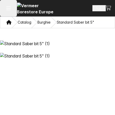
Vezi 
Căutați 
Deschide meniul principal
Domiciliu
Catalog
Burghie
Standard Saber bit 5"