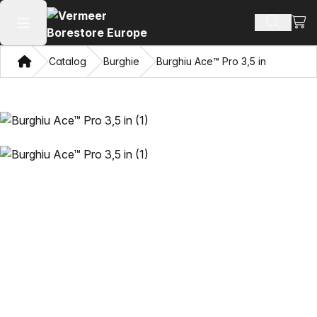
Vezi 
Căutați 
Deschide meniul principal
Domiciliu
Catalog
Burghie
Burghiu Ace™ Pro 3,5 in