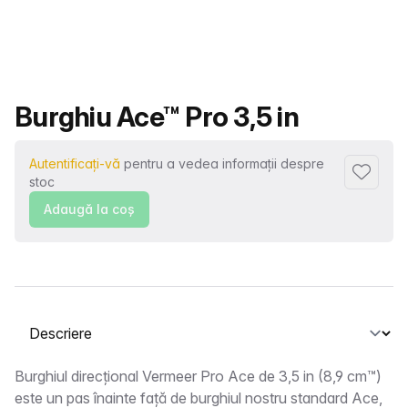
Nume produs
Burghiu Ace™ Pro 3,5 in
Autentificați-vă
pentru a vedea informații despre
Adaugă l
stoc
Adaugă la coş
Selectați o filă
Descriere
Burghiul direcțional Vermeer Pro Ace de 3,5 in (8,9 cm™)
este un pas înainte față de burghiul nostru standard Ace,