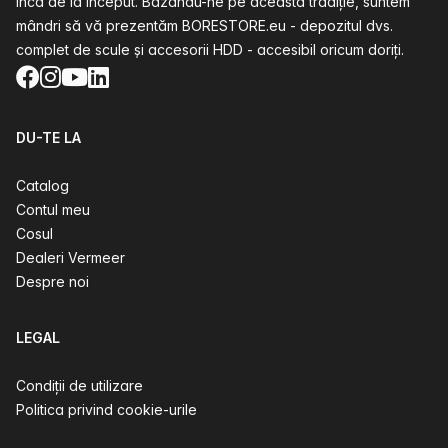
încă de la început. Bazându-ne pe această tradiție, suntem
mândri să vă prezentăm BORESTORE.eu - depozitul dvs.
complet de scule și accesorii HDD - accesibil oricum doriți.
Facebook
Instagram
YouTube
LinkedIn
DU-TE LA
Catalog
Contul meu
Cosul
Dealeri Vermeer
Despre noi
LEGAL
Condiții de utilizare
Politica privind cookie-urile