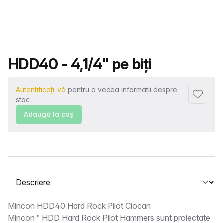
Nume produs
HDD40 - 4,1/4" pe biți
Autentificați-vă
pentru a vedea informații despre
Adaugă l
stoc
Adaugă la coş
Selectați o filă
Descriere
Mincon HDD40 Hard Rock Pilot Ciocan
Mincon™ HDD Hard Rock Pilot Hammers sunt proiectate