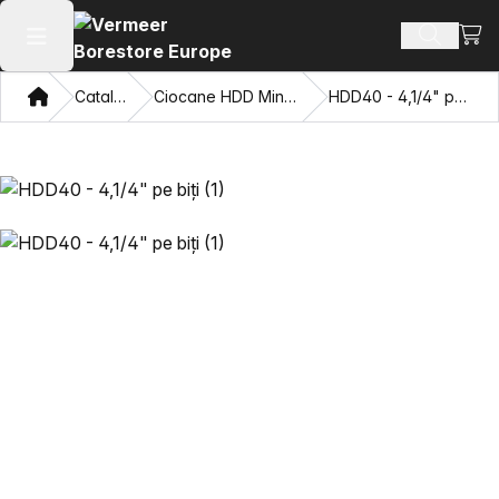
Vezi 
Căutați 
Deschide meniul principal
Domiciliu
Catalog
Ciocane HDD Mincon™
HDD40 - 4,1/4" pe biți