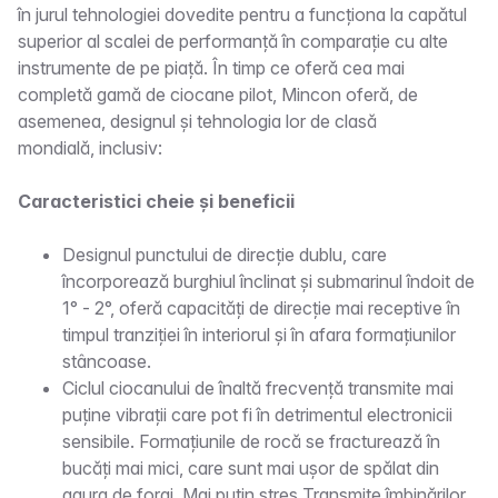
în jurul tehnologiei dovedite pentru a funcționa la capătul
superior al scalei de performanță în comparație cu alte
instrumente de pe piață. În timp ce oferă cea mai
completă gamă de ciocane pilot, Mincon oferă, de
asemenea, designul și tehnologia lor de clasă
mondială, inclusiv:
Caracteristici cheie și beneficii
Designul punctului de direcție dublu, care
încorporează burghiul înclinat și submarinul îndoit de
1° - 2°, oferă capacități de direcție mai receptive în
timpul tranziției în interiorul și în afara formațiunilor
stâncoase.
Ciclul ciocanului de înaltă frecvență transmite mai
puține vibrații care pot fi în detrimentul electronicii
sensibile. Formațiunile de rocă se fracturează în
bucăți mai mici, care sunt mai ușor de spălat din
gaura de foraj. Mai puțin stres Transmite îmbinărilor