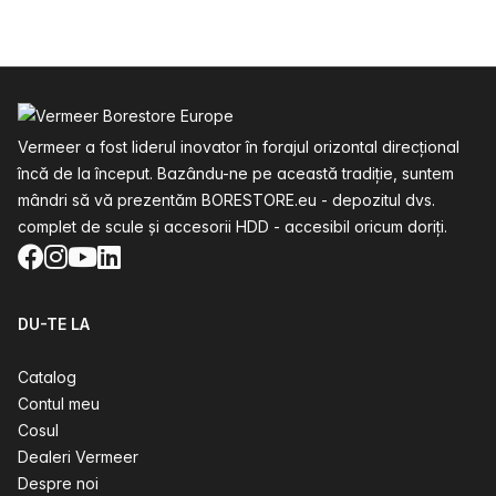
Subsol
Vermeer a fost liderul inovator în forajul orizontal direcțional
încă de la început. Bazându-ne pe această tradiție, suntem
mândri să vă prezentăm BORESTORE.eu - depozitul dvs.
complet de scule și accesorii HDD - accesibil oricum doriți.
Facebook
Instagram
YouTube
LinkedIn
DU-TE LA
Catalog
Contul meu
Cosul
Dealeri Vermeer
Despre noi