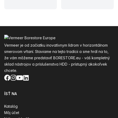
Päta
Vermeer je od začiatku inovatívnym lídrom v horizontálnom
smerovom vŕtaní. Staviame na tejto tradícii a sme hrdí na to,
že vám môžeme predstaviť BORESTORE.eu - váš kompletný
sklad nástrojov a príslušenstva HDD - prístupný akokoľvek
chcete.
Facebook
Instagram
YouTube
LinkedIn
ÍSŤ NA
Katalóg
Môj účet