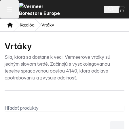
Zobr
Hľadať p
Otvoriť hlavné menu
Domov
Katalóg
Vrtáky
Vrtáky
Sila, ktorá sa dostane k veci. Vermeerove vrtáky sú
jedným slovom tvrdé. Začínajú s vysokolegovanou
tepelne spracovanou oceľou 4140, ktorá odoláva
opotrebovaniu a zvyšuje odolnosť.