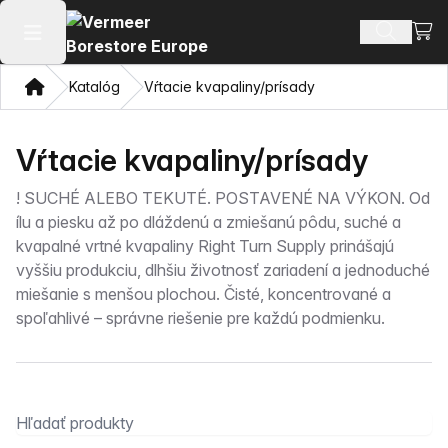
Zobr
Hľadať p
Otvoriť hlavné menu
Domov
Katalóg
Vŕtacie kvapaliny/prísady
Vŕtacie kvapaliny/prísady
!
SUCHÉ ALEBO TEKUTÉ. POSTAVENÉ NA VÝKON. Od
ílu a piesku až po dláždenú a zmiešanú pôdu, suché a
kvapalné vrtné kvapaliny Right Turn Supply prinášajú
vyššiu produkciu, dlhšiu životnosť zariadení a jednoduché
miešanie s menšou plochou. Čisté, koncentrované a
spoľahlivé – správne riešenie pre každú podmienku.