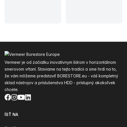
Päta
Vermeer je od začiatku inovatívnym lídrom v horizontálnom
smerovom vŕtaní. Staviame na tejto tradícii a sme hrdí na to,
že vám môžeme predstaviť BORESTORE.eu - váš kompletný
sklad nástrojov a príslušenstva HDD - prístupný akokoľvek
chcete.
Facebook
Instagram
YouTube
LinkedIn
ÍSŤ NA