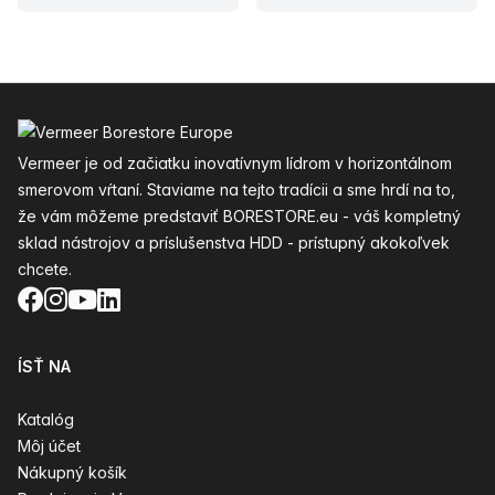
Päta
Vermeer je od začiatku inovatívnym lídrom v horizontálnom
smerovom vŕtaní. Staviame na tejto tradícii a sme hrdí na to,
že vám môžeme predstaviť BORESTORE.eu - váš kompletný
sklad nástrojov a príslušenstva HDD - prístupný akokoľvek
chcete.
Facebook
Instagram
YouTube
LinkedIn
ÍSŤ NA
Katalóg
Môj účet
Nákupný košík