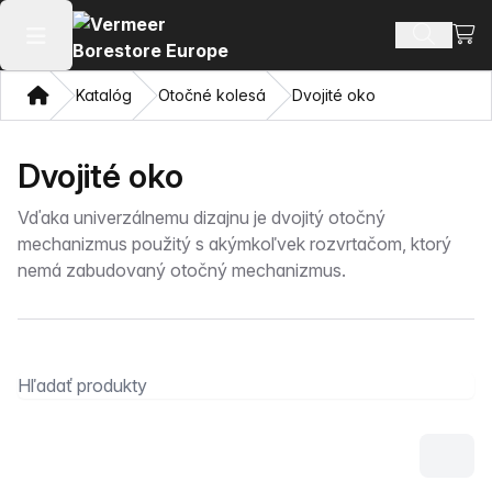
Zobr
Hľadať p
Otvoriť hlavné menu
Domov
Katalóg
Otočné kolesá
Dvojité oko
Dvojité oko
Vďaka univerzálnemu dizajnu je dvojitý otočný
mechanizmus použitý s akýmkoľvek rozvrtačom, ktorý
nemá zabudovaný otočný mechanizmus.