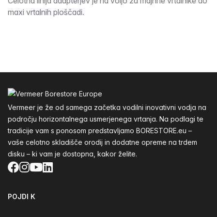
Opis
Celotna linija adapterjev je na voljo za majhne vrtalnike do
maxi vrtalnih ploščadi.
Noga
Vermeer je že od samega začetka vodilni inovativni vodja na
področju horizontalnega usmerjenega vrtanja. Na podlagi te
tradicije vam s ponosom predstavljamo BORESTORE.eu –
vaše celotno skladišče orodij in dodatne opreme na trdem
disku – ki vam je dostopna, kakor želite.
Facebook
Instagram
YouTube
LinkedIn
POJDI K