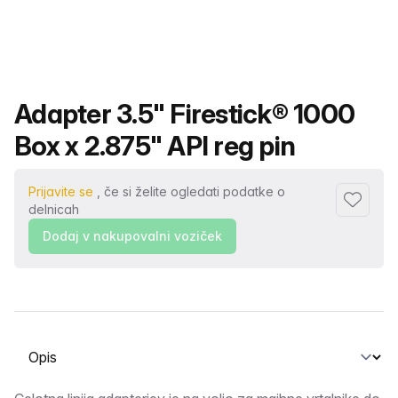
Ime izdelka
Adapter 3.5" Firestick® 1000
Box x 2.875" API reg pin
Prijavite se
, če si želite ogledati podatke o
Dodaj me
delnicah
Dodaj v nakupovalni voziček
Izberite zavihek