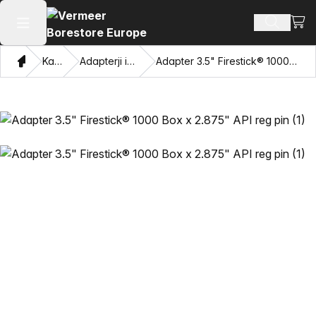
Oglej
Iskanje 
Odpri glavni meni
Doma
Katalog
Adapterji in vlečne oči
Adapter 3.5" Firestick® 1000 Box x 2.875" API reg pin