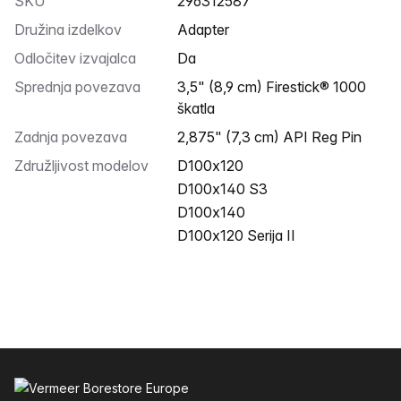
SKU
296312587
Družina izdelkov
Adapter
Odločitev izvajalca
Da
Sprednja povezava
3,5" (8,9 cm) Firestick® 1000
škatla
Zadnja povezava
2,875" (7,3 cm) API Reg Pin
Združljivost modelov
D100x120
D100x140 S3
D100x140
D100x120 Serija II
Noga