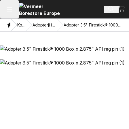
Oglej
Iskanje 
Odpri glavni meni
Doma
Katalog
Adapterji in vlečne oči
Adapter 3.5" Firestick® 1000 Box x 2.875" API reg pin