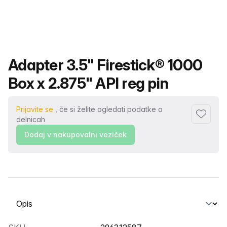
Ime izdelka
Adapter 3.5" Firestick® 1000
Box x 2.875" API reg pin
Prijavite se
, če si želite ogledati podatke o
Dodaj me
delnicah
Dodaj v nakupovalni voziček
Izberite zavihek