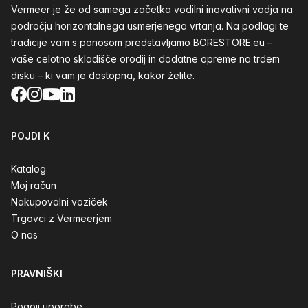
Vermeer je že od samega začetka vodilni inovativni vodja na
področju horizontalnega usmerjenega vrtanja. Na podlagi te
tradicije vam s ponosom predstavljamo BORESTORE.eu –
vaše celotno skladišče orodij in dodatne opreme na trdem
disku – ki vam je dostopna, kakor želite.
Facebook
Instagram
YouTube
LinkedIn
POJDI K
Katalog
Moj račun
Nakupovalni voziček
Trgovci z Vermeerjem
O nas
PRAVNIŠKI
Pogoji uporabe