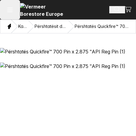
Shiko
Produkte
Hap menunë kryesore
Shqip
Katalogu
Përshtatësit dhe sytë tërheqës
Përshtatës Quickfire™ 700 Pin x 2.875 "API Reg Pin