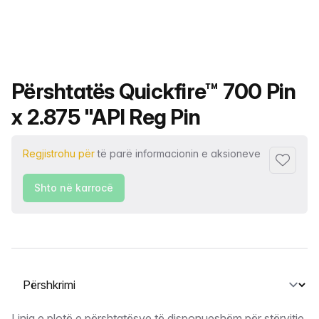
Emri i produktit
Përshtatës Quickfire™ 700 Pin
x 2.875 "API Reg Pin
Regjistrohu për
të parë informacionin e aksioneve
Shto tek
Shto në karrocë
Zgjidh një skedë
Linja e plotë e përshtatësve të disponueshëm për stërvitje