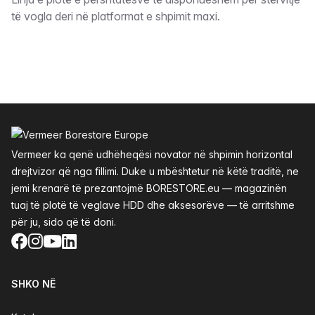
Përshkrimi
të vogla deri në platformat e shpimit maxi.
Footer
Vermeer ka qenë udhëheqësi novator në shpimin horizontal
drejtvizor që nga fillimi. Duke u mbështetur në këtë traditë, ne
jemi krenarë të prezantojmë BORESTORE.eu — magazinën
tuaj të plotë të veglave HDD dhe aksesorëve — të arritshme
për ju, sido që të doni.
Facebook
Instagram
YouTube
LinkedIn
SHKO NË