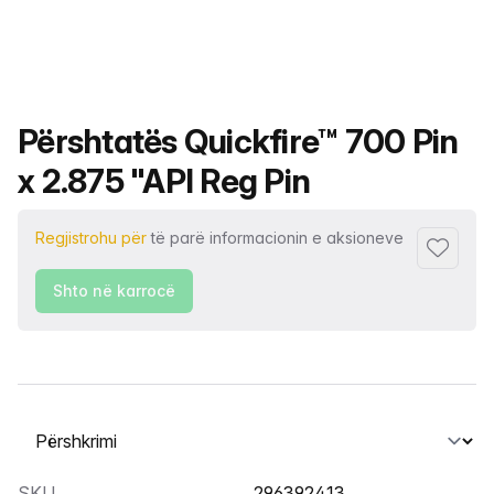
Emri i produktit
Përshtatës Quickfire™ 700 Pin
x 2.875 "API Reg Pin
Regjistrohu për
të parë informacionin e aksioneve
Shto tek
Shto në karrocë
Zgjidh një skedë
SKU
296392413