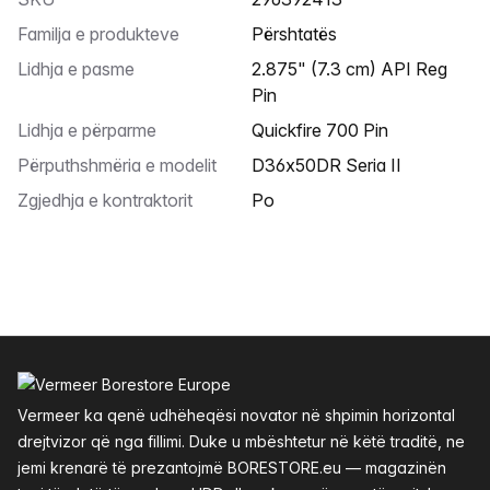
Familja e produkteve
Përshtatës
Lidhja e pasme
2.875" (7.3 cm) API Reg
Pin
Lidhja e përparme
Quickfire 700 Pin
Përputhshmëria e modelit
D36x50DR Seria II
Zgjedhja e kontraktorit
Po
Footer
Vermeer ka qenë udhëheqësi novator në shpimin horizontal
drejtvizor që nga fillimi. Duke u mbështetur në këtë traditë, ne
jemi krenarë të prezantojmë BORESTORE.eu — magazinën