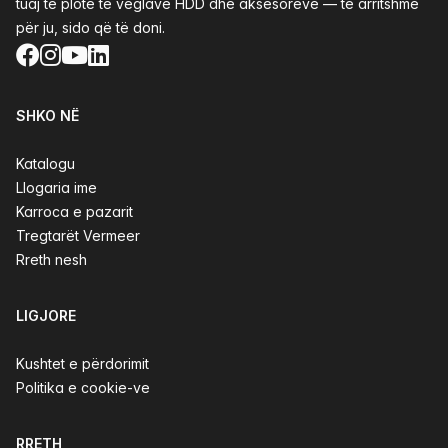
tuaj të plotë të veglave HDD dhe aksesorëve — të arritshme
për ju, sido që të doni.
Facebook
Instagram
YouTube
LinkedIn
SHKO NË
Katalogu
Llogaria ime
Karroca e pazarit
Tregtarët Vermeer
Rreth nesh
LIGJORE
Kushtet e përdorimit
Politika e cookie-ve
RRETH