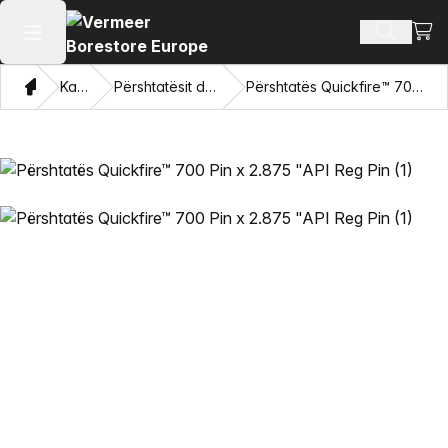
Shiko
Produkte
Hap menunë kryesore
Shqip
Katalogu
Përshtatësit dhe sytë tërheqës
Përshtatës Quickfire™ 700 Pin x 2.875 "API Reg Pin