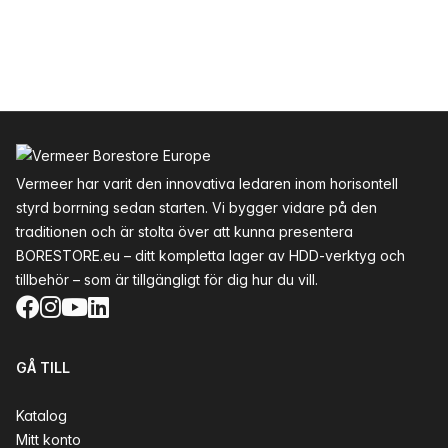
Sidfot
Vermeer har varit den innovativa ledaren inom horisontell
styrd borrning sedan starten. Vi bygger vidare på den
traditionen och är stolta över att kunna presentera
BORESTORE.eu – ditt kompletta lager av HDD-verktyg och
tillbehör – som är tillgängligt för dig hur du vill.
Facebook
Instagram
YouTube
LinkedIn
GÅ TILL
Katalog
Mitt konto