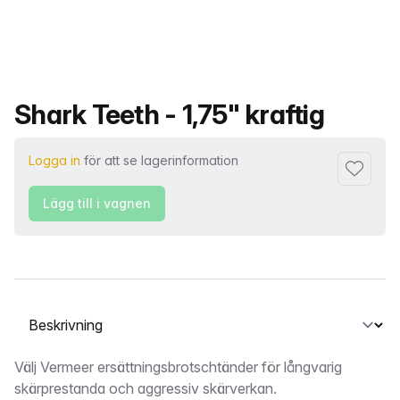
Produktnamn
Shark Teeth - 1,75" kraftig
Logga in
för att se lagerinformation
Lägg till 
Lägg till i vagnen
Välj en flik
Beskrivning
Välj Vermeer ersättningsbrotschtänder för långvarig
skärprestanda och aggressiv skärverkan.