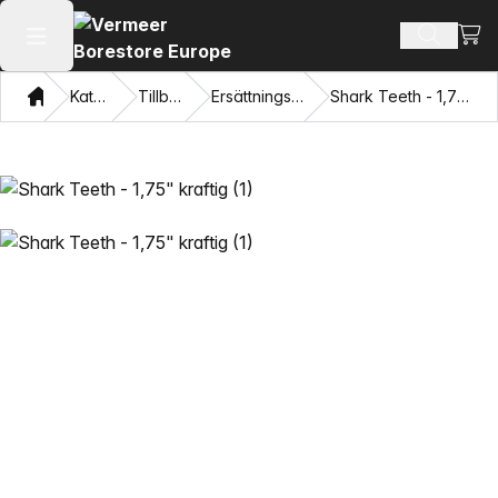
Visa
Sök prod
Öppna huvudmenyn
Hem
Katalog
Tillbehör
Ersättningständer
Shark Teeth - 1,75" kraftig