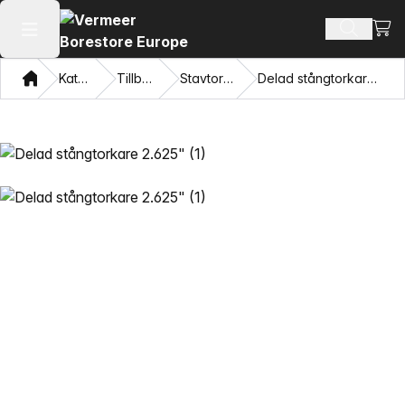
Visa
Sök prod
Öppna huvudmenyn
Hem
Katalog
Tillbehör
Stavtorkare
Delad stångtorkare 2.625"