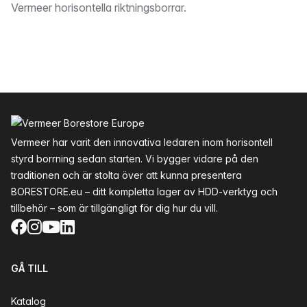
Vermeer horisontella riktningsborrar.
Sidfot
Vermeer har varit den innovativa ledaren inom horisontell
styrd borrning sedan starten. Vi bygger vidare på den
traditionen och är stolta över att kunna presentera
BORESTORE.eu – ditt kompletta lager av HDD-verktyg och
tillbehör – som är tillgängligt för dig hur du vill.
Facebook
Instagram
YouTube
LinkedIn
GÅ TILL
Katalog