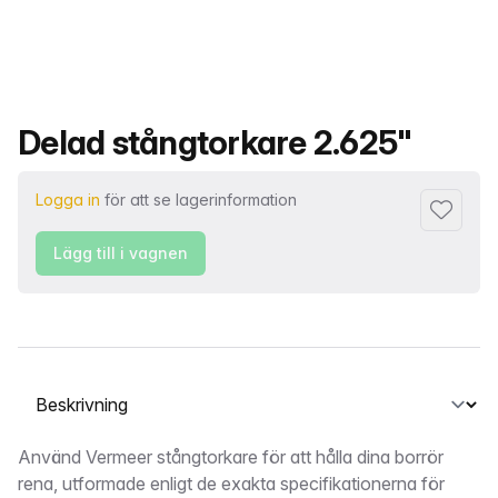
Produktnamn
Delad stångtorkare 2.625"
Logga in
för att se lagerinformation
Lägg till 
Lägg till i vagnen
Välj en flik
Beskrivning
Använd Vermeer stångtorkare för att hålla dina borrör
rena, utformade enligt de exakta specifikationerna för