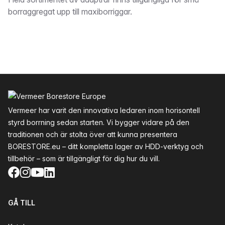
Beskrivning
borraggregat upp till maxiborriggar.
Sidfot
Vermeer har varit den innovativa ledaren inom horisontell
styrd borrning sedan starten. Vi bygger vidare på den
traditionen och är stolta över att kunna presentera
BORESTORE.eu – ditt kompletta lager av HDD-verktyg och
tillbehör – som är tillgängligt för dig hur du vill.
Facebook
Instagram
YouTube
LinkedIn
GÅ TILL