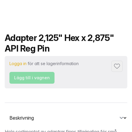
Produktnamn
Adapter 2,125" Hex x 2,875"
API Reg Pin
Logga in
för att se lagerinformation
Lägg till 
Lägg till i vagnen
Välj en flik
Hela sortimentet av adaptrar finns tillgängliga för små