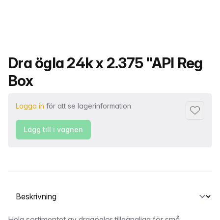
Produktnamn
Dra ögla 24k x 2.375 "API Reg
Box
Logga in
för att se lagerinformation
Lägg till 
Lägg till i vagnen
Välj en flik
Hela sortimentet av dragöglor tillgängliga för små