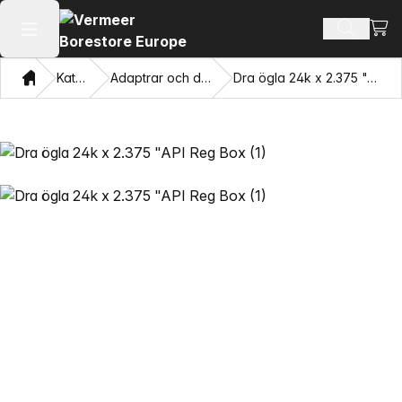
Visa
Sök prod
Öppna huvudmenyn
Hem
Katalog
Adaptrar och dragögon
Dra ögla 24k x 2.375 "API Reg Box