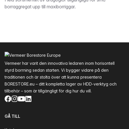
Beskrivning
borraggregat upp till maxiborriggar.
Sidfot
Vermeer har varit den innovativa ledaren inom horisontell
styrd borrning sedan starten. Vi bygger vidare på den
traditionen och är stolta över att kunna presentera
BORESTORE.eu – ditt kompletta lager av HDD-verktyg och
tillbehör – som är tillgängligt för dig hur du vill.
Facebook
Instagram
YouTube
LinkedIn
GÅ TILL