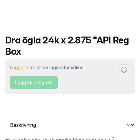
Produktnamn
Dra ögla 24k x 2.875 "API Reg
Box
Logga in
för att se lagerinformation
Lägg till 
Lägg till i vagnen
Välj en flik
Hela sortimentet av dragöglor tillgängliga för små