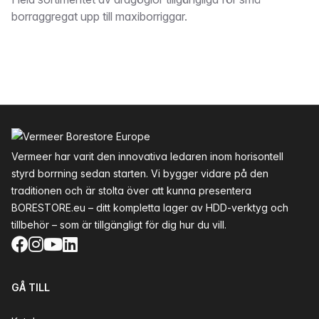
Beskrivning
borraggregat upp till maxiborriggar.
Sidfot
Vermeer har varit den innovativa ledaren inom horisontell
styrd borrning sedan starten. Vi bygger vidare på den
traditionen och är stolta över att kunna presentera
BORESTORE.eu – ditt kompletta lager av HDD-verktyg och
tillbehör – som är tillgängligt för dig hur du vill.
Facebook
Instagram
YouTube
LinkedIn
GÅ TILL