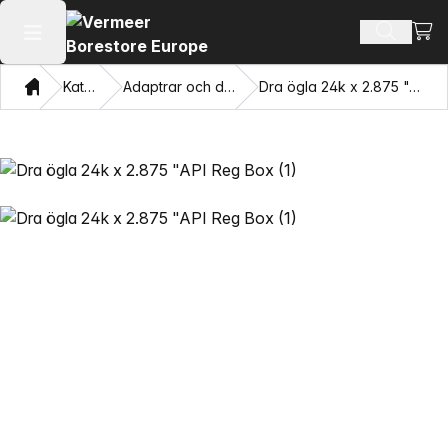
Visa
Sök prod
Öppna huvudmenyn
Hem
Katalog
Adaptrar och dragögon
Dra ögla 24k x 2.875 "API Reg Box