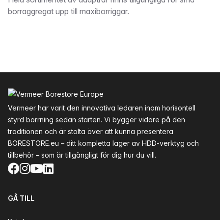
Beskrivning
borraggregat upp till maxiborriggar.
Sidfot
Vermeer har varit den innovativa ledaren inom horisontell
styrd borrning sedan starten. Vi bygger vidare på den
traditionen och är stolta över att kunna presentera
BORESTORE.eu – ditt kompletta lager av HDD-verktyg och
tillbehör – som är tillgängligt för dig hur du vill.
Facebook
Instagram
YouTube
LinkedIn
GÅ TILL