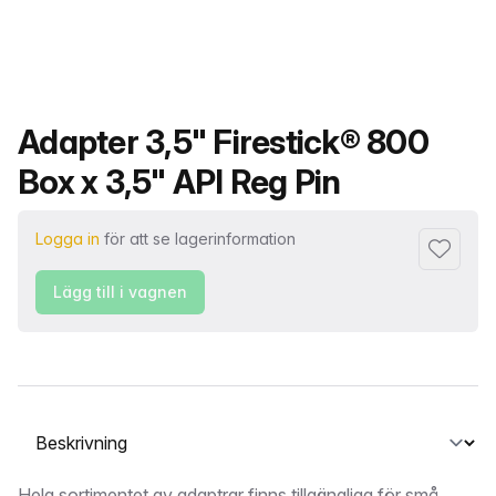
Produktnamn
Adapter 3,5" Firestick® 800
Box x 3,5" API Reg Pin
Logga in
för att se lagerinformation
Lägg till 
Lägg till i vagnen
Välj en flik
Hela sortimentet av adaptrar finns tillgängliga för små