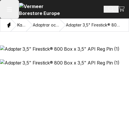
Visa
Sök prod
Öppna huvudmenyn
Hem
Katalog
Adaptrar och dragögon
Adapter 3,5" Firestick® 800 Box x 3,5" API Reg Pin