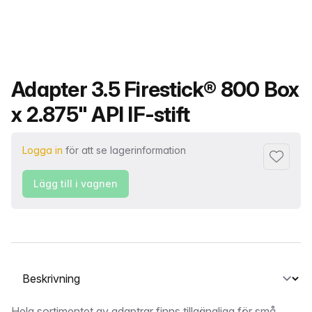
Produktnamn
Adapter 3.5 Firestick® 800 Box
x 2.875" API IF-stift
Logga in
för att se lagerinformation
Lägg till 
Lägg till i vagnen
Välj en flik
Hela sortimentet av adaptrar finns tillgängliga för små