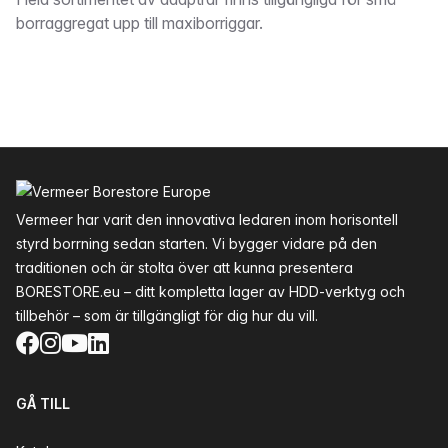
Beskrivning
borraggregat upp till maxiborriggar.
Sidfot
Vermeer har varit den innovativa ledaren inom horisontell
styrd borrning sedan starten. Vi bygger vidare på den
traditionen och är stolta över att kunna presentera
BORESTORE.eu – ditt kompletta lager av HDD-verktyg och
tillbehör – som är tillgängligt för dig hur du vill.
Facebook
Instagram
YouTube
LinkedIn
GÅ TILL