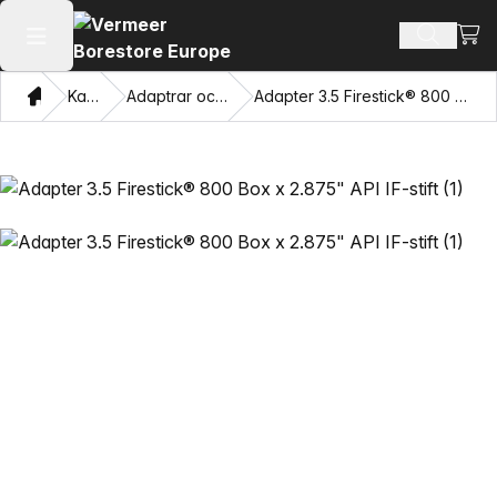
Visa
Sök prod
Öppna huvudmenyn
Hem
Katalog
Adaptrar och dragögon
Adapter 3.5 Firestick® 800 Box x 2.875" API IF-stift