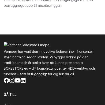
Beskrivning
borraggregat upp till maxiborriggar.
Sidfot
Vermeer har varit den innovativa ledaren inom horisontell
styrd borrning sedan starten. Vi bygger vidare på den
traditionen och är stolta över att kunna presentera
BORESTORE.eu – ditt kompletta lager av HDD-verktyg och
tillbehör – som är tillgängligt för dig hur du vill.
Facebook
Instagram
YouTube
LinkedIn
GÅ TILL