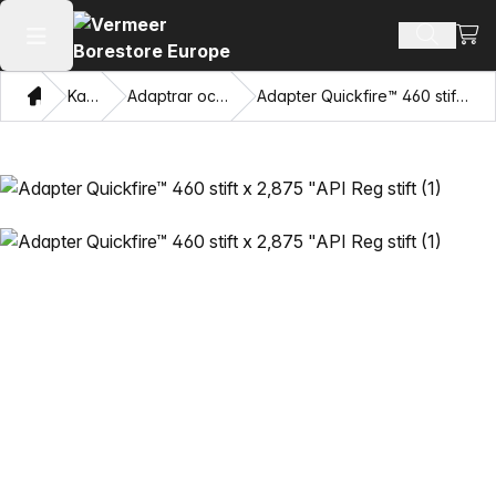
Visa
Sök prod
Öppna huvudmenyn
Hem
Katalog
Adaptrar och dragögon
Adapter Quickfire™ 460 stift x 2,875 "API Reg stift