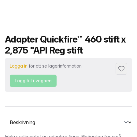
Produktnamn
Adapter Quickfire™ 460 stift x
2,875 "API Reg stift
Logga in
för att se lagerinformation
Lägg till 
Lägg till i vagnen
Välj en flik
Hela sortimentet av adaptrar finns tillgängliga för små