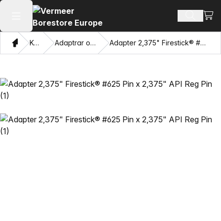
Visa
Sök prod
Öppna huvudmenyn
Hem
Katalog
Adaptrar och dragögon
Adapter 2,375" Firestick® #625 Pin x 2,375" API Reg Pin