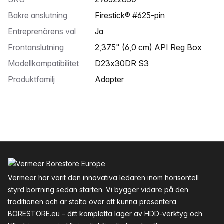
Bakre anslutning
Firestick® #625-pin
Entreprenörens val
Ja
Frontanslutning
2,375" (6,0 cm) API Reg Box
Modellkompatibilitet
D23x30DR S3
Produktfamilj
Adapter
Sidfot
Vermeer har varit den innovativa ledaren inom horisontell
styrd borrning sedan starten. Vi bygger vidare på den
traditionen och är stolta över att kunna presentera
BORESTORE.eu – ditt kompletta lager av HDD-verktyg och