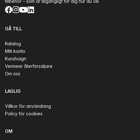
tillbehör – som är tillgängligt för dig hur du vill.
Facebook
Instagram
YouTube
LinkedIn
GÅ TILL
Katalog
Mitt konto
Kundvagn
Vermeer återförsäljare
Om oss
LAGLIG
Villkor för användning
Policy för cookies
OM