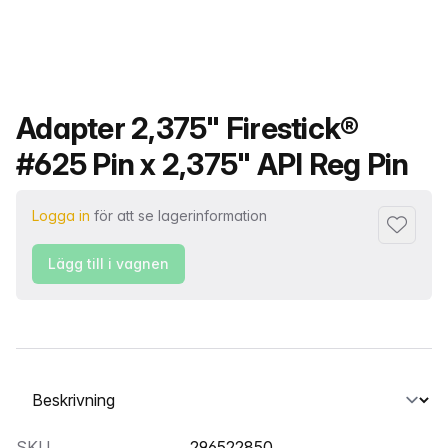
Produktnamn
Adapter 2,375" Firestick®
#625 Pin x 2,375" API Reg Pin
Logga in
för att se lagerinformation
Lägg till 
Lägg till i vagnen
Välj en flik
SKU
296522850