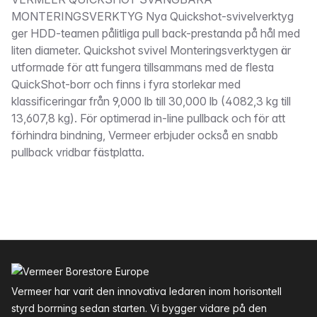
Beskrivning
MONTERINGSVERKTYG Nya Quickshot-svivelverktyg
ger HDD-teamen pålitliga pull back-prestanda på hål med
liten diameter. Quickshot svivel Monteringsverktygen är
utformade för att fungera tillsammans med de flesta
QuickShot-borr och finns i fyra storlekar med
klassificeringar från 9,000 lb till 30,000 lb (4082,3 kg till
13,607,8 kg). För optimerad in-line pullback och för att
förhindra bindning, Vermeer erbjuder också en snabb
pullback vridbar fästplatta.
Sidfot
Vermeer har varit den innovativa ledaren inom horisontell
styrd borrning sedan starten. Vi bygger vidare på den