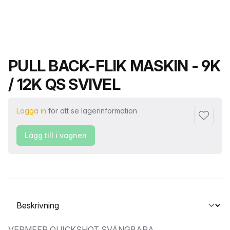
Produktnamn
PULL BACK-FLIK MASKIN - 9K
/ 12K QS SVIVEL
Logga in
för att se lagerinformation
Lägg till 
Lägg till i vagnen
Välj en flik
VERMEER QUICKSHOT SVÄNGBARA