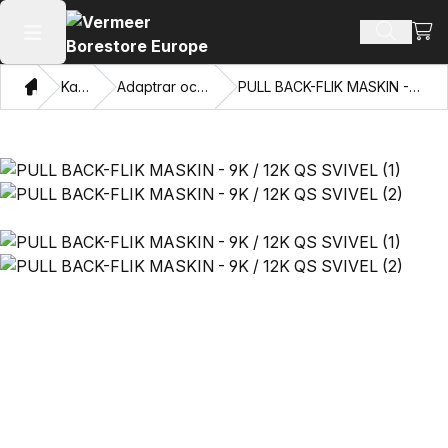
Visa
Sök prod
Öppna huvudmenyn
Hem
Katalog
Adaptrar och dragögon
PULL BACK-FLIK MASKIN - 9K / 12K QS SVIVEL