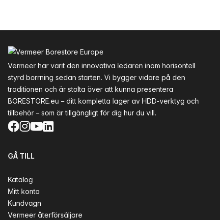
Sidfot
Vermeer har varit den innovativa ledaren inom horisontell
styrd borrning sedan starten. Vi bygger vidare på den
traditionen och är stolta över att kunna presentera
BORESTORE.eu – ditt kompletta lager av HDD-verktyg och
tillbehör – som är tillgängligt för dig hur du vill.
Facebook
Instagram
YouTube
LinkedIn
GÅ TILL
Katalog
Mitt konto
Kundvagn
Vermeer återförsäljare