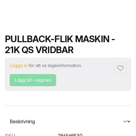
Produktnamn
PULLBACK-FLIK MASKIN -
21K QS VRIDBAR
Logga in
för att se lagerinformation
Lägg till 
Lägg till i vagnen
Välj en flik
SKU
296569530