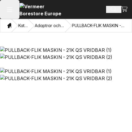
Visa
Sök prod
Öppna huvudmenyn
Hem
Katalog
Adaptrar och dragögon
PULLBACK-FLIK MASKIN - 21K QS VRIDBAR