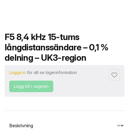
Produktnamn
F5 8,4 kHz 15-tums
långdistanssändare – 0,1 %
delning – UK3-region
Logga in
för att se lagerinformation
Lägg till 
Lägg till i vagnen
Välj en flik