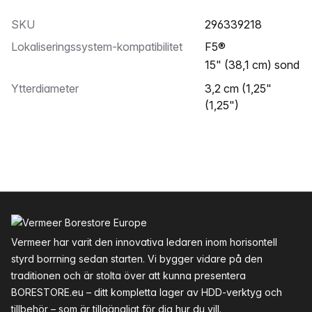
SKU
296339218
Lokaliseringssystem-kompatibilitet
F5®
15" (38,1 cm) sond
Ytterdiameter
3,2 cm (1,25"
(1,25")
Sidfot
Vermeer har varit den innovativa ledaren inom horisontell
styrd borrning sedan starten. Vi bygger vidare på den
traditionen och är stolta över att kunna presentera
BORESTORE.eu – ditt kompletta lager av HDD-verktyg och
tillbehör – som är tillgängligt för dig hur du vill.