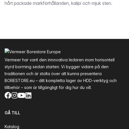
hårt packade markförhållanden, kalipi och mjuk sten.
Sidfot
Vermeer har varit den innovativa ledaren inom horisontell
styrd borrning sedan starten. Vi bygger vidare på den
traditionen och är stolta över att kunna presentera
BORESTORE.eu – ditt kompletta lager av HDD-verktyg och
tillbehör – som är tillgängligt för dig hur du vill.
Facebook
Instagram
YouTube
LinkedIn
GÅ TILL
Katalog