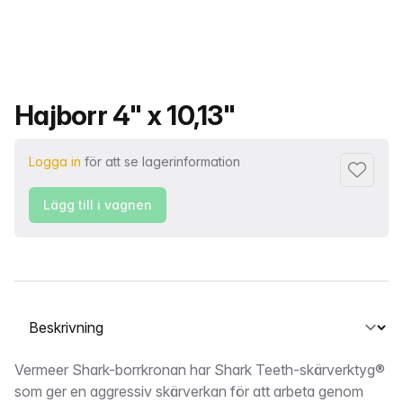
Produktnamn
Hajborr 4" x 10,13"
Logga in
för att se lagerinformation
Lägg till 
Lägg till i vagnen
Välj en flik
Beskrivning
Vermeer Shark-borrkronan har Shark Teeth-skärverktyg®
som ger en aggressiv skärverkan för att arbeta genom