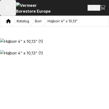
Visa
Sök prod
Öppna huvudmenyn
Hem
Katalog
Borr
Hajborr 4" x 10,13"