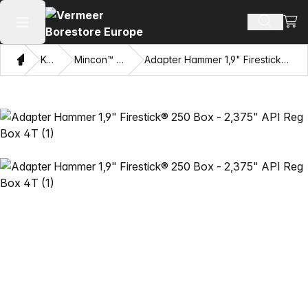
Visa
Sök prod
Öppna huvudmenyn
Hem
Katalog
Mincon™ HDD Hammare
Adapter Hammer 1,9" Firestick® 250 Box - 2,375" API Reg Box 4T