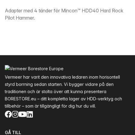
Beskrivning
Adapter med 4 tänder för Mincon™ HDD40 Hard Rock
Pilot Hammer.
Sidfot
Vermeer har varit den innovativa ledaren inom horisontell
styrd borrning sedan starten. Vi bygger vidare på den
traditionen och är stolta över att kunna presentera
BORESTORE.eu – ditt kompletta lager av HDD-verktyg och
tillbehör – som är tillgängligt för dig hur du vill.
Facebook
Instagram
YouTube
LinkedIn
GÅ TILL