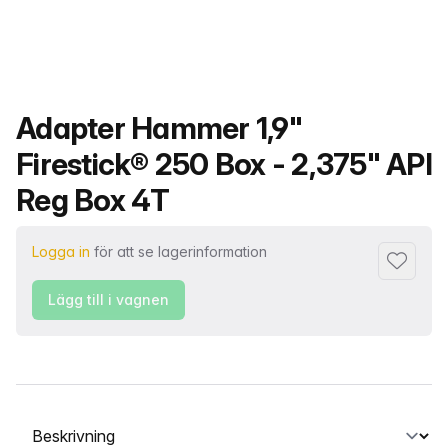
Produktnamn
Adapter Hammer 1,9"
Firestick® 250 Box - 2,375" API
Reg Box 4T
Logga in
för att se lagerinformation
Lägg till 
Lägg till i vagnen
Välj en flik