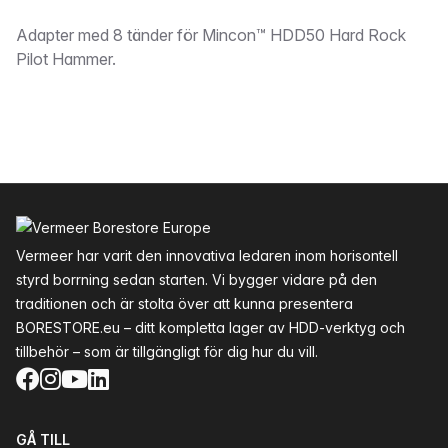
Beskrivning
Adapter med 8 tänder för Mincon™ HDD50 Hard Rock
Pilot Hammer.
Sidfot
Vermeer har varit den innovativa ledaren inom horisontell
styrd borrning sedan starten. Vi bygger vidare på den
traditionen och är stolta över att kunna presentera
BORESTORE.eu – ditt kompletta lager av HDD-verktyg och
tillbehör – som är tillgängligt för dig hur du vill.
Facebook
Instagram
YouTube
LinkedIn
GÅ TILL