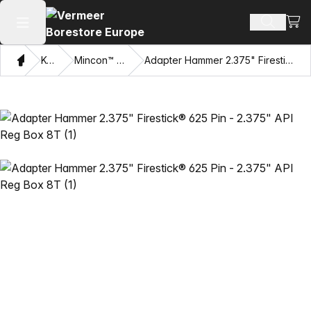
Visa
Sök prod
Öppna huvudmenyn
Hem
Katalog
Mincon™ HDD Hammare
Adapter Hammer 2.375" Firestick® 625 Pin - 2.375" API Reg Box 8T