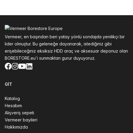
Altbilgi
Vermeer, en başından beri yatay yönlü sondajda yenilikçi bir
lider olmuştur. Bu geleneğe dayanarak, istediğiniz gibi
erişebileceğiniz eksiksiz HDD araç ve aksesuar deponuz olan
BORESTORE.eu'i sunmaktan gurur duyuyoruz.
Facebook
Instagram
YouTube
LinkedIn
GIT
Katalog
Hesabım
Alışveriş sepeti
Vermeer bayileri
Hakkımızda