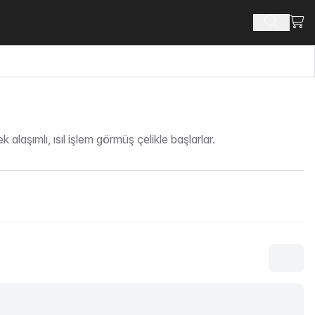
Alışv
Ürün ara
aşımlı, ısıl işlem görmüş çelikle başlarlar.