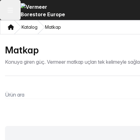
Ana menüyü aç
Ev
Katalog
Matkap
Matkap
Konuya giren güç. Vermeer matkap uçları tek kelimeyle sağlamd