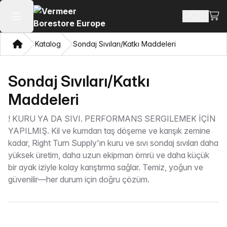
Alışv
Ürün ara
Ana menüyü aç
Ev
Katalog
Sondaj Sıvıları/Katkı Maddeleri
Sondaj Sıvıları/Katkı
Maddeleri
!
KURU YA DA SIVI. PERFORMANS SERGILEMEK İÇİN
YAPILMIŞ. Kil ve kumdan taş döşeme ve karışık zemine
kadar, Right Turn Supply'ın kuru ve sıvı sondaj sıvıları daha
yüksek üretim, daha uzun ekipman ömrü ve daha küçük
bir ayak iziyle kolay karıştırma sağlar. Temiz, yoğun ve
güvenilir—her durum için doğru çözüm.