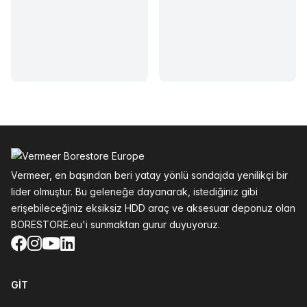
Altbilgi
Vermeer, en başından beri yatay yönlü sondajda yenilikçi bir
lider olmuştur. Bu geleneğe dayanarak, istediğiniz gibi
erişebileceğiniz eksiksiz HDD araç ve aksesuar deponuz olan
BORESTORE.eu'i sunmaktan gurur duyuyoruz.
Facebook
Instagram
YouTube
LinkedIn
GIT