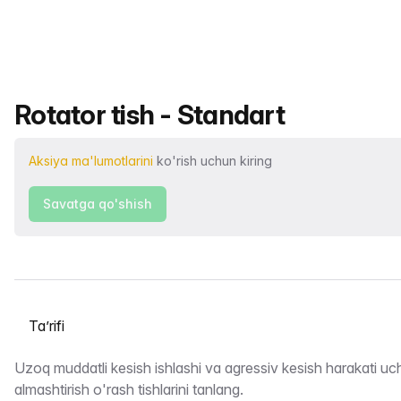
Mahsulot nomi
Rotator tish - Standart
Aksiya ma'lumotlarini
ko'rish uchun kiring
Savatga qo'shish
Yorliqni tanlash
Taʼrifi
Uzoq muddatli kesish ishlashi va agressiv kesish harakati u
almashtirish o'rash tishlarini tanlang.