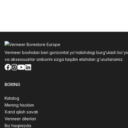
Altys
Vermeer boshidan beri gorizontal yoʻnalishdagi burgʻulash boʻ
va aksessuarlar omborini sizga taqdim etishdan g'ururlanamiz.
Facebook
Instagram
YouTube
LinkedIn
BORING
Katalog
Mening hisobim
Xarid qilish savati
Vermeer dilerlari
Biz haqimizda