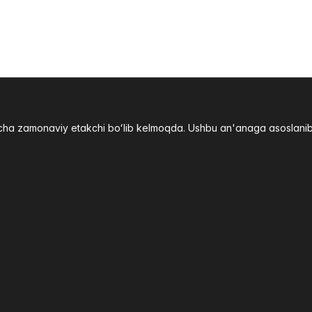
yicha zamonaviy etakchi boʻlib kelmoqda. Ushbu an'anaga asoslani