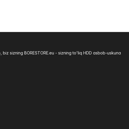
b, biz sizning BORESTORE.eu - sizning to'liq HDD asbob-uskuna