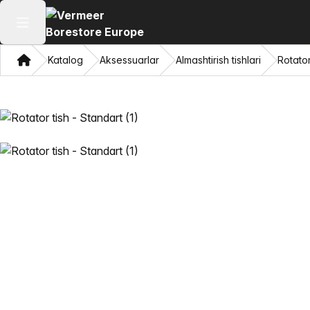
Asosiy menyuni ochish
Bosh sahifa
Katalog
Aksessuarlar
Almashtirish tishlari
Rotator