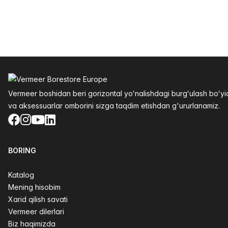
Altys
Vermeer boshidan beri gorizontal yoʻnalishdagi burgʻulash boʻ
va aksessuarlar omborini sizga taqdim etishdan g'ururlanamiz.
Facebook
Instagram
YouTube
LinkedIn
BORING
Katalog
Mening hisobim
Xarid qilish savati
Vermeer dilerlari
Biz haqimizda