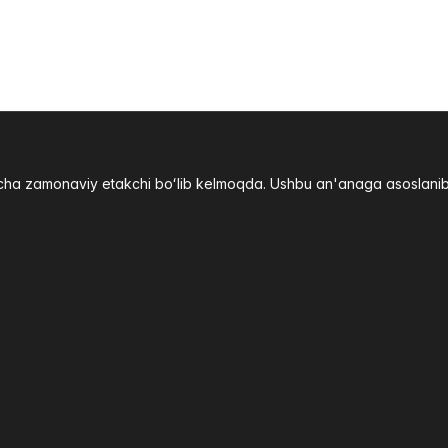
yicha zamonaviy etakchi boʻlib kelmoqda. Ushbu an'anaga asoslani