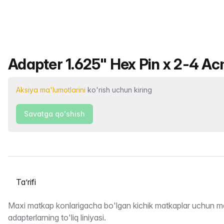
Mahsulot nomi
Adapter 1.625" Hex Pin x 2-4 Ac
Aksiya ma'lumotlarini
ko'rish uchun kiring
Savatga qo'shish
Yorliqni tanlash
Taʼrifi
Maxi matkap konlarigacha bo'lgan kichik matkaplar uchun m
adapterlarning to'liq liniyasi.