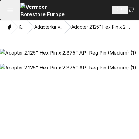
Xarid
Mahsulotl
Asosiy menyuni ochish
Bosh sahifa
Katalog
Adapterlar va Pulling Eyes
Adapter 2.125" Hex Pin x 2.375" API Reg Pin (Medium)