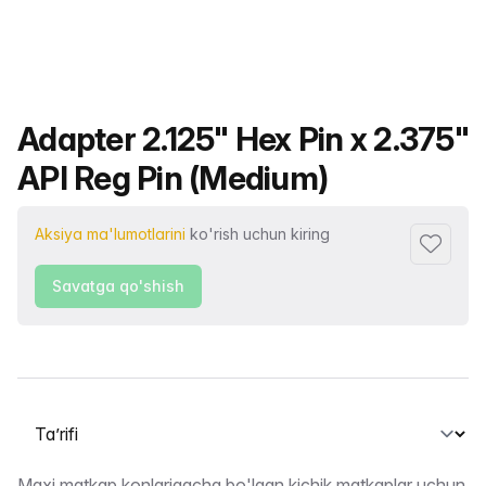
Mahsulot nomi
Adapter 2.125" Hex Pin x 2.375"
API Reg Pin (Medium)
Aksiya ma'lumotlarini
ko'rish uchun kiring
Sevimlil
Savatga qo'shish
Yorliqni tanlash
Maxi matkap konlarigacha bo'lgan kichik matkaplar uchun