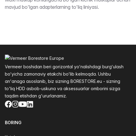
Taʼrifi
mavjud bo'lgan adapterlarning to'liq liniyasi.
Altys
Vermeer boshidan beri gorizontal yoʻnalishdagi burgʻulash
boʻyicha zamonaviy etakchi boʻlib kelmoqda. Ushbu
an'anaga asoslanib, biz sizning BORESTORE.eu - sizning
to'liq HDD asbob-uskuna va aksessuarlar omborini sizga
taqdim etishdan g'ururlanamiz.
Facebook
Instagram
YouTube
LinkedIn
BORING