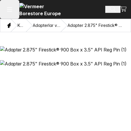
Xarid
Mahsulotl
Asosiy menyuni ochish
Bosh sahifa
Katalog
Adapterlar va Pulling Eyes
Adapter 2.875" Firestick® 900 Box x 3.5" API Reg Pin