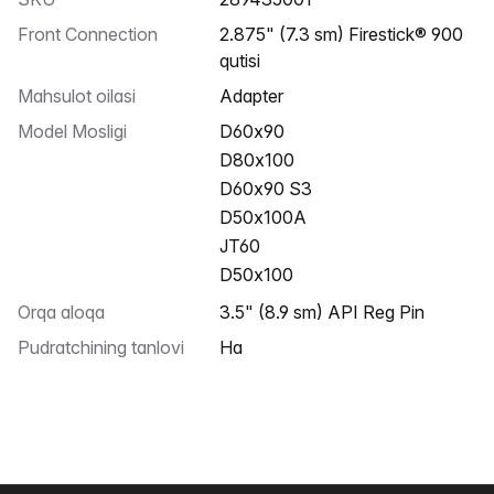
Front Connection
2.875" (7.3 sm) Firestick® 900
qutisi
Mahsulot oilasi
Adapter
Model Mosligi
D60x90
D80x100
D60x90 S3
D50x100A
JT60
D50x100
Orqa aloqa
3.5" (8.9 sm) API Reg Pin
Pudratchining tanlovi
Ha