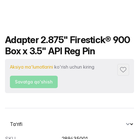
Mahsulot nomi
Adapter 2.875" Firestick® 900
Box x 3.5" API Reg Pin
Aksiya ma'lumotlarini
ko'rish uchun kiring
Sevimlil
Savatga qo'shish
Yorliqni tanlash
SKU
289435001