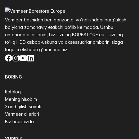
Altys
Vermeer boshidan beri gorizontal yoʻnalishdagi burgʻulash
boʻyicha zamonaviy etakchi boʻlib kelmoqda. Ushbu
an'anaga asoslanib, biz sizning BORESTORE.eu - sizning
to'liq HDD asbob-uskuna va aksessuarlar omborini sizga
taqdim etishdan g'ururlanamiz.
Facebook
Instagram
YouTube
LinkedIn
BORING
Katalog
Mening hisobim
Xarid qilish savati
Vermeer dilerlari
Biz haqimizda
YURIDIK