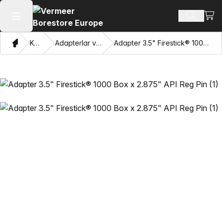
Xarid
Mahsulotl
Asosiy menyuni ochish
Bosh sahifa
Katalog
Adapterlar va Pulling Eyes
Adapter 3.5" Firestick® 1000 Box x 2.875" API Reg Pin