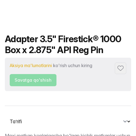
Mahsulot nomi
Adapter 3.5" Firestick® 1000
Box x 2.875" API Reg Pin
Aksiya ma'lumotlarini
ko'rish uchun kiring
Sevimlil
Savatga qo'shish
Yorliqni tanlash
Maxi matkap konlarigacha bo'lgan kichik matkaplar uchun