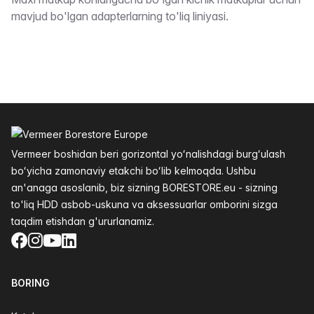
Taʼrifi
mavjud bo'lgan adapterlarning to'liq liniyasi.
Altys
Vermeer boshidan beri gorizontal yoʻnalishdagi burgʻulash
boʻyicha zamonaviy etakchi boʻlib kelmoqda. Ushbu
an'anaga asoslanib, biz sizning BORESTORE.eu - sizning
to'liq HDD asbob-uskuna va aksessuarlar omborini sizga
taqdim etishdan g'ururlanamiz.
Facebook
Instagram
YouTube
LinkedIn
BORING