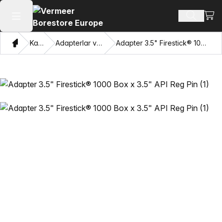
Xarid
Mahsulotl
Asosiy menyuni ochish
Bosh sahifa
Katalog
Adapterlar va Pulling Eyes
Adapter 3.5" Firestick® 1000 Box x 3.5" API Reg Pin