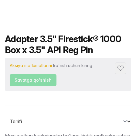
Mahsulot nomi
Adapter 3.5" Firestick® 1000
Box x 3.5" API Reg Pin
Aksiya ma'lumotlarini
ko'rish uchun kiring
Sevimlil
Savatga qo'shish
Yorliqni tanlash
Maxi matkap konlarigacha bo'lgan kichik matkaplar uchun