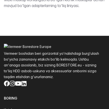
Taʼrifi
mavjud bo'lgan adapterlarning to'liq liniyasi.
Altys
Vermeer boshidan beri gorizontal yoʻnalishdagi burgʻulash
boʻyicha zamonaviy etakchi boʻlib kelmoqda. Ushbu
an'anaga asoslanib, biz sizning BORESTORE.eu - sizning
to'liq HDD asbob-uskuna va aksessuarlar omborini sizga
taqdim etishdan g'ururlanamiz.
Facebook
Instagram
YouTube
LinkedIn
BORING