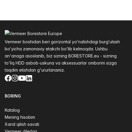
Altys
Vermeer boshidan beri gorizontal yoʻnalishdagi burgʻulash
boʻyicha zamonaviy etakchi boʻlib kelmoqda. Ushbu
an'anaga asoslanib, biz sizning BORESTORE.eu - sizning
to'liq HDD asbob-uskuna va aksessuarlar omborini sizga
taqdim etishdan g'ururlanamiz.
Facebook
Instagram
YouTube
LinkedIn
BORING
Katalog
Mening hisobim
Xarid qilish savati
Vermeer dilerlari