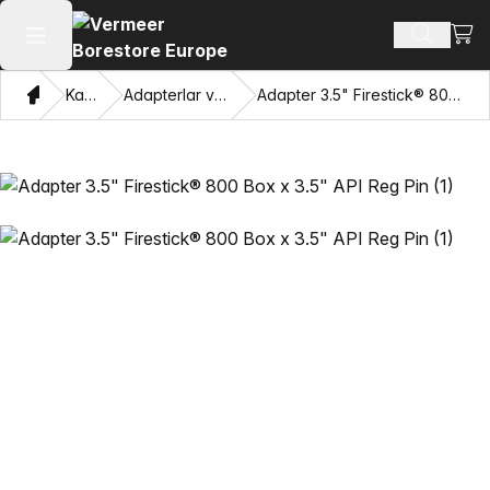
Xarid
Mahsulotl
Asosiy menyuni ochish
Bosh sahifa
Katalog
Adapterlar va Pulling Eyes
Adapter 3.5" Firestick® 800 Box x 3.5" API Reg Pin