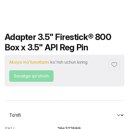
Mahsulot nomi
Adapter 3.5" Firestick® 800
Box x 3.5" API Reg Pin
Aksiya ma'lumotlarini
ko'rish uchun kiring
Sevimlil
Savatga qo'shish
Yorliqni tanlash
SKU
296312589