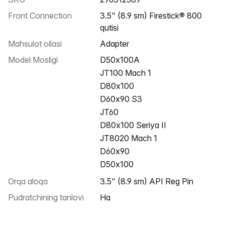
Front Connection
3.5" (8.9 sm) Firestick® 800
qutisi
Mahsulot oilasi
Adapter
Model Mosligi
D50x100A
JT100 Mach 1
D80x100
D60x90 S3
JT60
D80x100 Seriya II
JT8020 Mach 1
D60x90
D50x100
Orqa aloqa
3.5" (8.9 sm) API Reg Pin
Pudratchining tanlovi
Ha