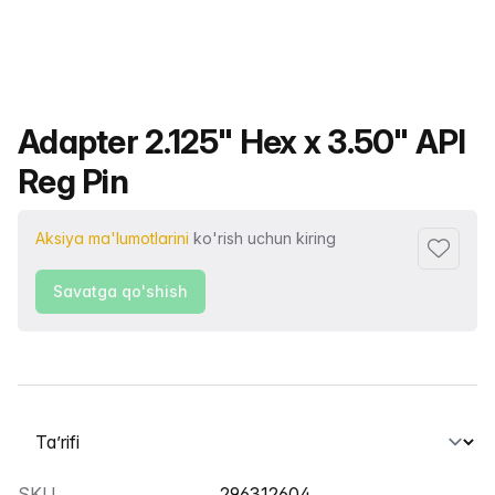
Mahsulot nomi
Adapter 2.125" Hex x 3.50" API
Reg Pin
Aksiya ma'lumotlarini
ko'rish uchun kiring
Sevimlil
Savatga qo'shish
Yorliqni tanlash
SKU
296312604