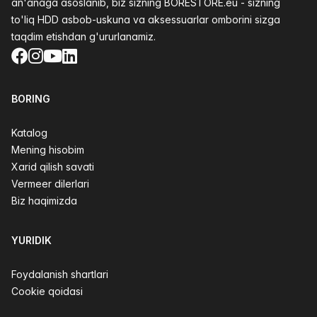
an'anaga asoslanib, biz sizning BORESTORE.eu - sizning
to'liq HDD asbob-uskuna va aksessuarlar omborini sizga
taqdim etishdan g'ururlanamiz.
Facebook
Instagram
YouTube
LinkedIn
BORING
Katalog
Mening hisobim
Xarid qilish savati
Vermeer dilerlari
Biz haqimizda
YURIDIK
Foydalanish shartlari
Cookie qoidasi