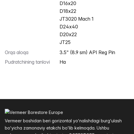
D16x20
D18x22
JT3020 Mach 1
D24x40
D20x22
JT25
Orqa aloqa
3.5" (8.9 sm) API Reg Pin
Pudratchining tanlovi
Ha
Altys
Vermeer boshidan beri gorizontal yoʻnalishdagi burgʻulash
boʻyicha zamonaviy etakchi boʻlib kelmoqda. Ushbu