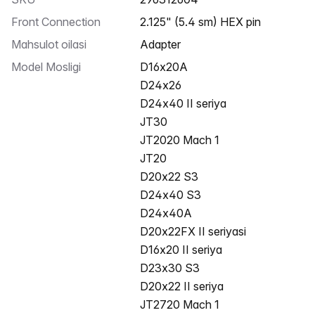
Front Connection
2.125" (5.4 sm) HEX pin
Mahsulot oilasi
Adapter
Model Mosligi
D16x20A
D24x26
D24x40 II seriya
JT30
JT2020 Mach 1
JT20
D20x22 S3
D24x40 S3
D24x40A
D20x22FX II seriyasi
D16x20 II seriya
D23x30 S3
D20x22 II seriya
JT2720 Mach 1