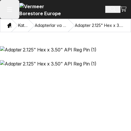
Xarid
Mahsulotl
Asosiy menyuni ochish
Bosh sahifa
Katalog
Adapterlar va Pulling Eyes
Adapter 2.125" Hex x 3.50" API Reg Pin