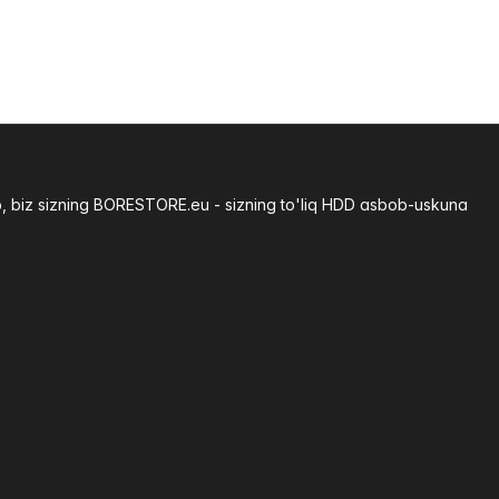
b, biz sizning BORESTORE.eu - sizning to'liq HDD asbob-uskuna