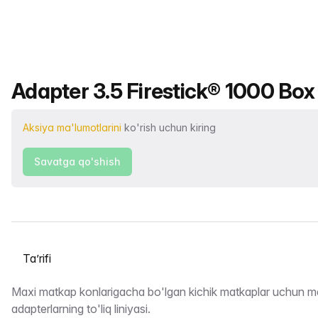
Mahsulot nomi
Adapter 3.5 Firestick® 1000 Box 
Aksiya ma'lumotlarini
ko'rish uchun kiring
Savatga qo'shish
Yorliqni tanlash
Taʼrifi
Maxi matkap konlarigacha bo'lgan kichik matkaplar uchun m
adapterlarning to'liq liniyasi.