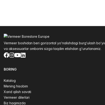
Altys
Vermeer boshidan beri gorizontal yoʻnalishdagi burgʻulash boʻ
va aksessuarlar omborini sizga taqdim etishdan g'ururlanamiz.
Facebook
Instagram
YouTube
LinkedIn
BORING
Katalog
Mening hisobim
Xarid qilish savati
Vermeer dilerlari
Biz haqimizda