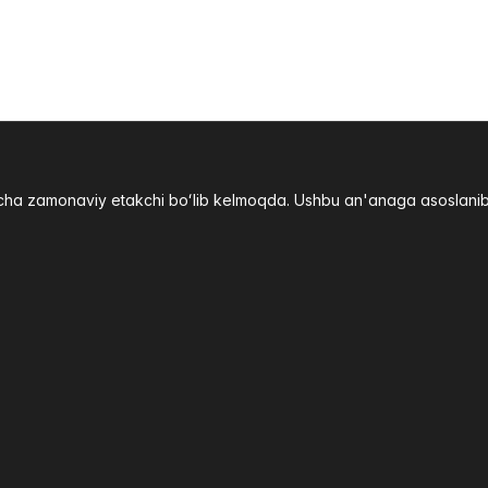
yicha zamonaviy etakchi boʻlib kelmoqda. Ushbu an'anaga asoslani