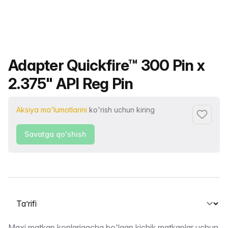
Mahsulot nomi
Adapter Quickfire™ 300 Pin x
2.375" API Reg Pin
Aksiya ma'lumotlarini
ko'rish uchun kiring
Sevimlil
Savatga qo'shish
Yorliqni tanlash
Maxi matkap konlarigacha bo'lgan kichik matkaplar uchun