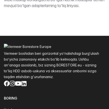
Taʼrifi
mavjud bo'lgan adapterlarning to'liq liniyasi.
Altys
Vermeer boshidan beri gorizontal yoʻnalishdagi burgʻulash
boʻyicha zamonaviy etakchi boʻlib kelmoqda. Ushbu
an'anaga asoslanib, biz sizning BORESTORE.eu - sizning
to'liq HDD asbob-uskuna va aksessuarlar omborini sizga
taqdim etishdan g'ururlanamiz.
Facebook
Instagram
YouTube
LinkedIn
BORING