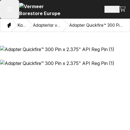
Xarid
Mahsulotl
Asosiy menyuni ochish
Bosh sahifa
Katalog
Adapterlar va Pulling Eyes
Adapter Quickfire™ 300 Pin x 2.375" API Reg Pin