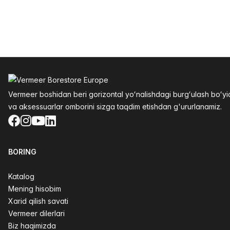
Altys
Vermeer boshidan beri gorizontal yoʻnalishdagi burgʻulash boʻ
va aksessuarlar omborini sizga taqdim etishdan g'ururlanamiz.
Facebook
Instagram
YouTube
LinkedIn
BORING
Katalog
Mening hisobim
Xarid qilish savati
Vermeer dilerlari
Biz haqimizda