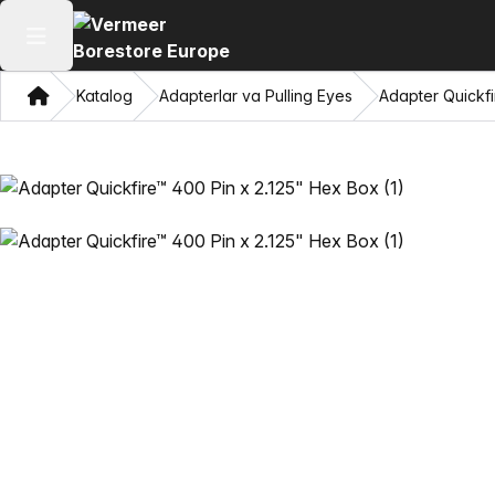
Asosiy menyuni ochish
Bosh sahifa
Katalog
Adapterlar va Pulling Eyes
Adapter Quickfi