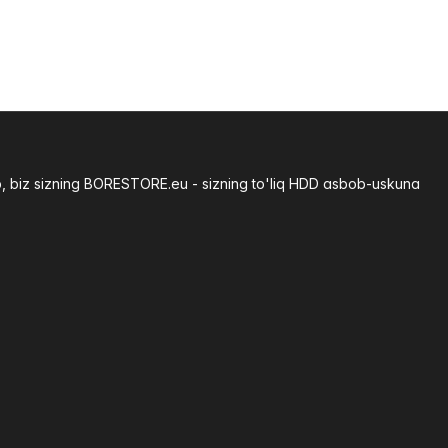
b, biz sizning BORESTORE.eu - sizning to'liq HDD asbob-uskuna