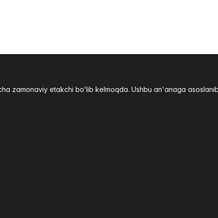
yicha zamonaviy etakchi boʻlib kelmoqda. Ushbu an'anaga asoslani