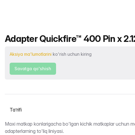
Mahsulot nomi
Adapter Quickfire™ 400 Pin x 2.
Aksiya ma'lumotlarini
ko'rish uchun kiring
Savatga qo'shish
Yorliqni tanlash
Taʼrifi
Maxi matkap konlarigacha bo'lgan kichik matkaplar uchun m
adapterlarning to'liq liniyasi.