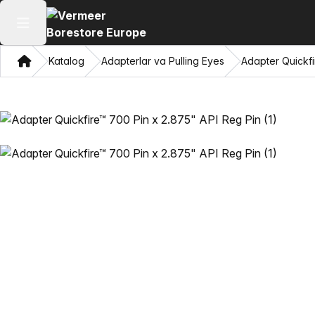
Asosiy menyuni ochish
Bosh sahifa
Katalog
Adapterlar va Pulling Eyes
Adapter Quickfi