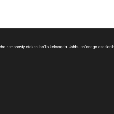
yicha zamonaviy etakchi boʻlib kelmoqda. Ushbu an'anaga asoslani