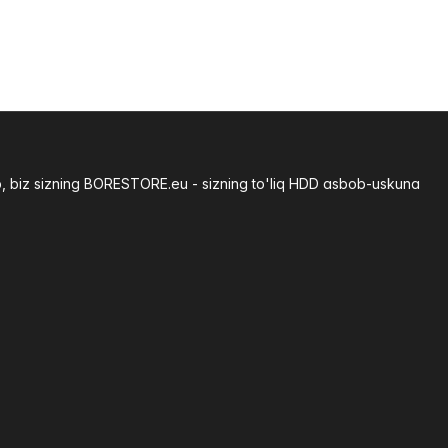
b, biz sizning BORESTORE.eu - sizning to'liq HDD asbob-uskuna