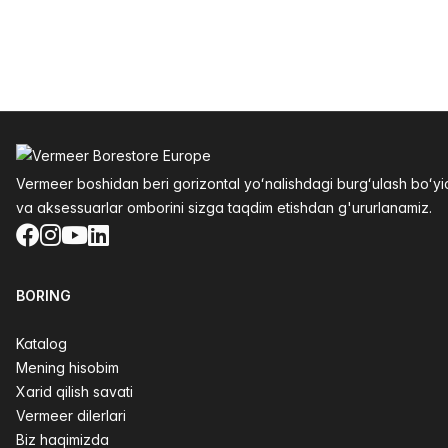
Altys
Vermeer boshidan beri gorizontal yoʻnalishdagi burgʻulash boʻ
va aksessuarlar omborini sizga taqdim etishdan g'ururlanamiz.
Facebook
Instagram
YouTube
LinkedIn
BORING
Katalog
Mening hisobim
Xarid qilish savati
Vermeer dilerlari
Biz haqimizda