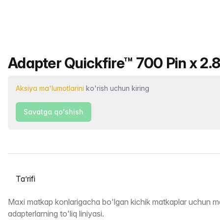
Mahsulot nomi
Adapter Quickfire™ 700 Pin x 2.
Aksiya ma'lumotlarini
ko'rish uchun kiring
Savatga qo'shish
Yorliqni tanlash
Taʼrifi
Maxi matkap konlarigacha bo'lgan kichik matkaplar uchun m
adapterlarning to'liq liniyasi.