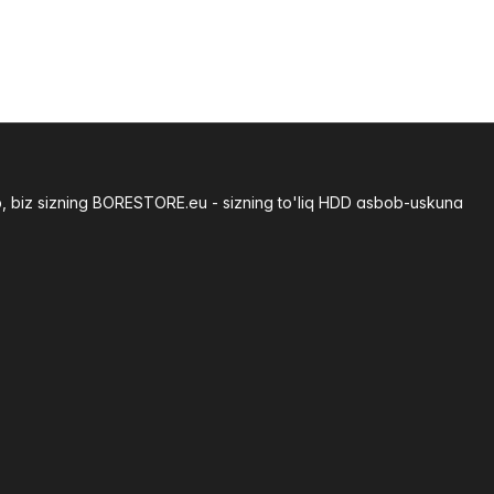
b, biz sizning BORESTORE.eu - sizning to'liq HDD asbob-uskuna