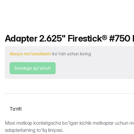
Mahsulot nomi
Adapter 2.625" Firestick® #750 P
Aksiya ma'lumotlarini
ko'rish uchun kiring
Savatga qo'shish
Yorliqni tanlash
Taʼrifi
Maxi matkap konlarigacha bo'lgan kichik matkaplar uchun m
adapterlarning to'liq liniyasi.