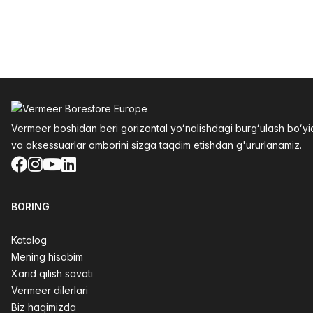
Altys
Vermeer boshidan beri gorizontal yoʻnalishdagi burgʻulash boʻ
va aksessuarlar omborini sizga taqdim etishdan g'ururlanamiz.
Facebook
Instagram
YouTube
LinkedIn
BORING
Katalog
Mening hisobim
Xarid qilish savati
Vermeer dilerlari
Biz haqimizda