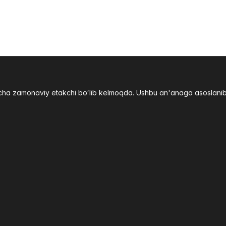
yicha zamonaviy etakchi boʻlib kelmoqda. Ushbu an'anaga asoslani