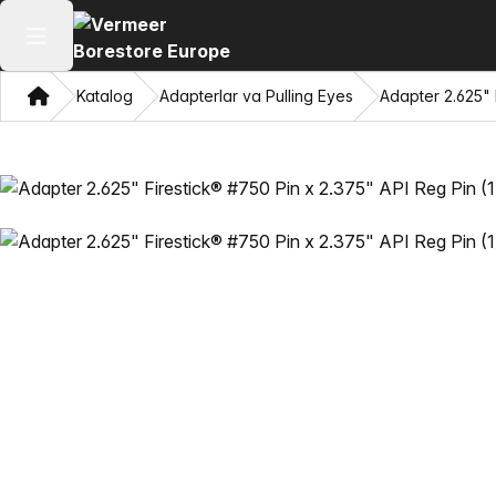
Asosiy menyuni ochish
Bosh sahifa
Katalog
Adapterlar va Pulling Eyes
Adapter 2.625" 