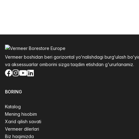
Altys
Vermeer boshidan beri gorizontal yoʻnalishdagi burgʻulash boʻ
va aksessuarlar omborini sizga taqdim etishdan g'ururlanamiz.
Facebook
Instagram
YouTube
LinkedIn
BORING
Katalog
Mening hisobim
Xarid qilish savati
Vermeer dilerlari
Biz haqimizda