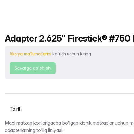
Mahsulot nomi
Adapter 2.625" Firestick® #750 P
Aksiya ma'lumotlarini
ko'rish uchun kiring
Savatga qo'shish
Yorliqni tanlash
Taʼrifi
Maxi matkap konlarigacha bo'lgan kichik matkaplar uchun m
adapterlarning to'liq liniyasi.