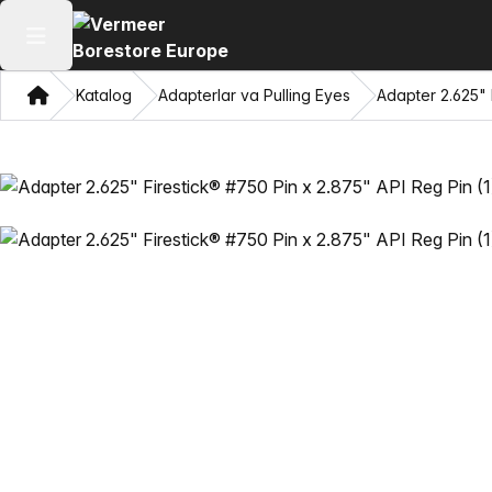
Asosiy menyuni ochish
Bosh sahifa
Katalog
Adapterlar va Pulling Eyes
Adapter 2.625" 