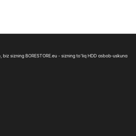
b, biz sizning BORESTORE.eu - sizning to'liq HDD asbob-uskuna