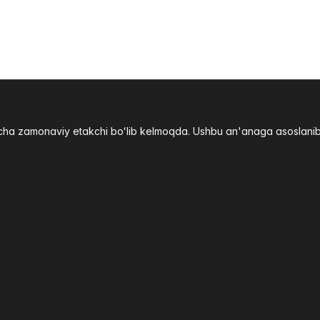
yicha zamonaviy etakchi boʻlib kelmoqda. Ushbu an'anaga asoslani